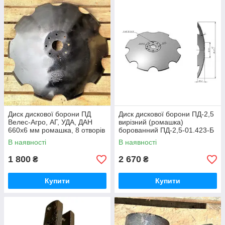
Диск дискової борони ПД
Диск дискової борони ПД-2,5
Велес-Агро, АГ, УДА, ДАН
вирізний (ромашка)
660х6 мм ромашка, 8 отворів
борованний ПД-2,5-01.423-Б
АГ 2.1.01-02 Eurodisk
Велес-Агро
В наявності
В наявності
1 800
2 670
₴
₴
Купити
Купити