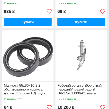
дискового Велес-Агро
В наявності
В наявності
935
69
₴
₴
Купити
Купити
Манжета 55х80х10-2.2
Робочий орган в зборі лівий
обслугованного корпуса
передній/правий задній
дискової борони ПД плуга
ПД-2,5-61.000/-01 плуга
дискового Велес-Агро
дискового ПД Велес-Агро
В наявності
В наявності
64
10 200
₴
₴