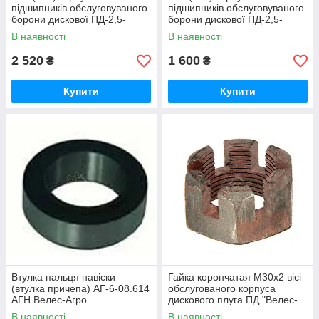
підшипників обслуговуваного
підшипників обслуговуваного
борони дискової ПД-2,5-
борони дискової ПД-2,5-
51.646 плуга дискового
51.646 плуга дискового
В наявності
В наявності
Велес-Агро
Велес-Агро
2 520
1 600
₴
₴
Купити
Купити
Втулка пальця навіски
Гайка корончатая М30х2 вісі
(втулка причепа) АГ-6-08.614
обслугованого корпуса
АГН Велес-Агро
дискового плуга ПД "Велес-
Агро"
В наявності
В наявності