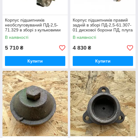
Корпус підшипників
Корпус підшипників правий
необслуговуваний ПД-2,5-
задній в зборі ПД-2,5-61.307-
71.329 в зборі з кульковими
01 дискової борони ПД, плуга
підшипниками 3209
дискового ПД "Велес-Агро"
В наявності
В наявності
дископлуга ПД "Велес-Агро"
5 710
4 830
₴
₴
Купити
Купити