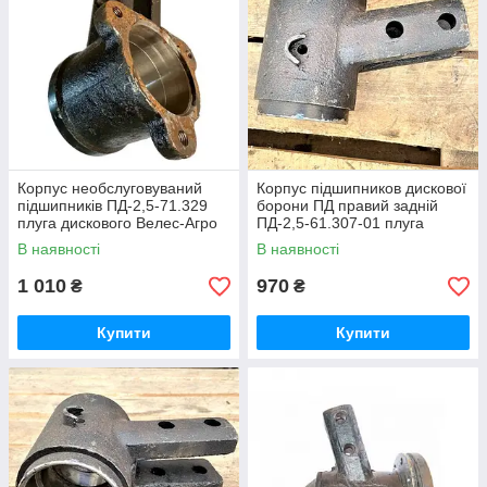
Корпус необслуговуваний
Корпус підшипников дискової
підшипників ПД-2,5-71.329
борони ПД правий задній
плуга дискового Велес-Агро
ПД-2,5-61.307-01 плуга
дискового ПД Велес-Агро
В наявності
В наявності
1 010
970
₴
₴
Купити
Купити