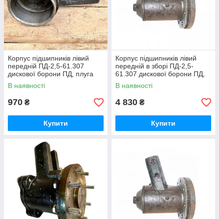
Корпус підшипників лівий
Корпус підшипників лівий
передній ПД-2,5-61.307
передній в зборі ПД-2,5-
дискової борони ПД, плуга
61.307 дискової борони ПД,
дискового ПД "Велес-Агро"
плуга дискового ПД "Велес-
В наявності
В наявності
Агро"
970
4 830
₴
₴
Купити
Купити