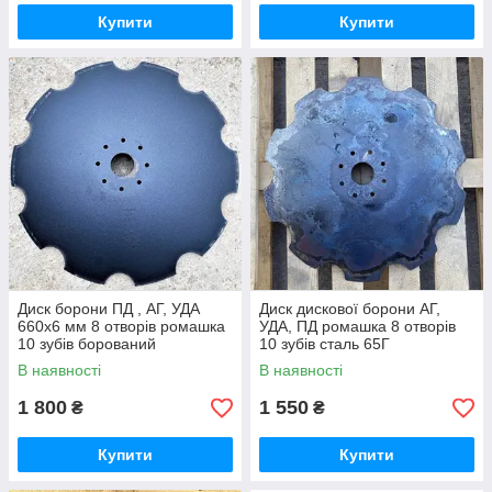
Купити
Купити
Диск борони ПД , АГ, УДА
Диск дискової борони АГ,
660х6 мм 8 отворів ромашка
УДА, ПД ромашка 8 отворів
10 зубів борований
10 зубів сталь 65Г
В наявності
В наявності
1 800
1 550
₴
₴
Купити
Купити