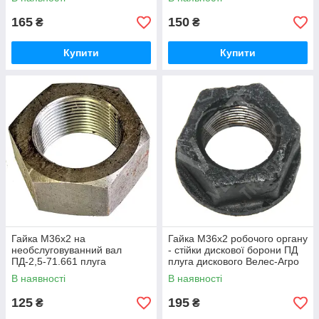
165
150
₴
₴
Купити
Купити
Гайка М36х2 на
Гайка М36х2 робочого органу
необслуговуванний вал
- стійки дискової борони ПД
ПД-2,5-71.661 плуга
плуга дискового Велес-Агро
дискового "Велес-Агро"
ПД-2,5-01.325
В наявності
В наявності
125
195
₴
₴