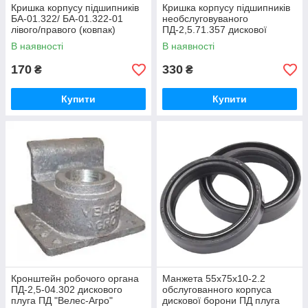
Кришка корпусу підшипників
Кришка корпусу підшипників
БА-01.322/ БА-01.322-01
необслуговуваного
лівого/правого (ковпак)
ПД-2,5.71.357 дискової
дискової борони ПД "Велес-
борони ПД плуга дискового
В наявності
В наявності
Агро"
Велес-Агро
170
330
₴
₴
Купити
Купити
Кронштейн робочого органа
Манжета 55х75х10-2.2
ПД-2,5-04.302 дискового
обслугованного корпуса
плуга ПД "Велес-Агро"
дискової борони ПД плуга