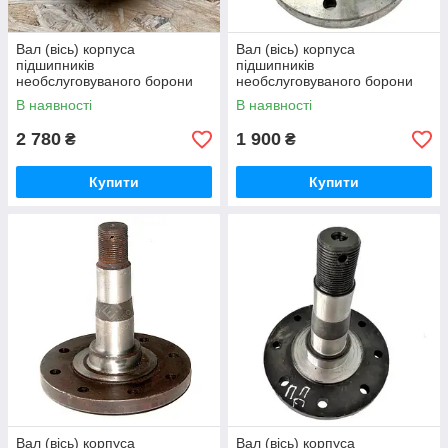
Вал (вісь) корпуса
Вал (вісь) корпуса
підшипників
підшипників
необслуговуваного борони
необслуговуваного борони
дискової ПД-2,5-71.652 плуга
дискової ПД-2,5-71.652 плуга
В наявності
В наявності
дискового Велес-Агро
дискового Велес-Агро
2 780
1 900
₴
₴
Купити
Купити
Вал (вісь) корпуса
Вал (вісь) корпуса