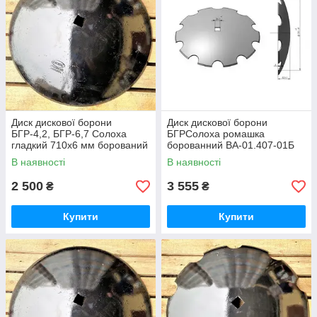
Диск дискової борони
Диск дискової борони
БГР-4,2, БГР-6,7 Солоха
БГРСолоха ромашка
гладкий 710х6 мм борований
борованний ВА-01.407-01Б
ВА-01.408-01Б 710*6
Велес-Агро
В наявності
В наявності
Eurodisk
2 500
3 555
₴
₴
Купити
Купити