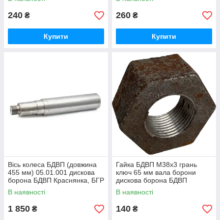
240
260
₴
₴
Купити
Купити
Вісь колеса БДВП (довжина
Гайка БДВП М38х3 грань
455 мм) 05.01.001 дискова
ключ 65 мм вала борони
борона БДВП Краснянка, БГР
дискова борона БДВП
Солоха
Краснянка, БГР Солоха
В наявності
В наявності
1 850
140
₴
₴