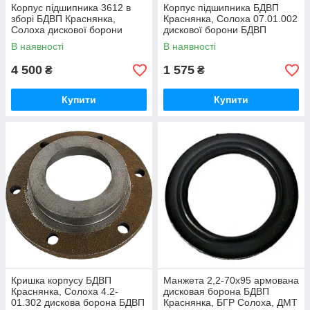
Корпус підшипника 3612 в
Корпус підшипника БДВП
зборі БДВП Краснянка,
Краснянка, Солоха 07.01.002
Солоха дискової борони
дискової борони БДВП
БДВП Краснянка, БГР
Краснянка, БГР Солоха
В наявності
В наявності
Солоха
4 500
1 575
₴
₴
Купити
Купити
Кришка корпусу БДВП
Манжета 2,2-70х95 армована
Краснянка, Cолоха 4.2-
дисковая борона БДВП
01.302 дискова борона БДВП
Краснянка, БГР Солоха, ДМТ