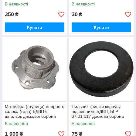
Краснянка, БГР Солоха
В наявності
В наявності
350
30
₴
₴
Купити
Купити
Маточина (ступиця) опорного
Пильник кришки корпусу
колеса (гола) БДВП 6
підшипників БДВП, БГР
шпильок дискової борони
07.01.017 дискова борона
Краснянка
БДВП Краснянка, БГР
В наявності
В наявності
Солоха
1 900
75
₴
₴