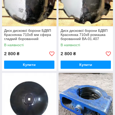
Диск дискової борони БДВП
Диск дискової борони БДВП
Краснянка 710х8 мм сфера
Краснянка 710х8 ромашка
гладкий борованний
борованний ВА-01.407
ВА-01.408Б Eurodisk
Eurodisk
В наявності
В наявності
2 800
2 800
₴
₴
Купити
Купити