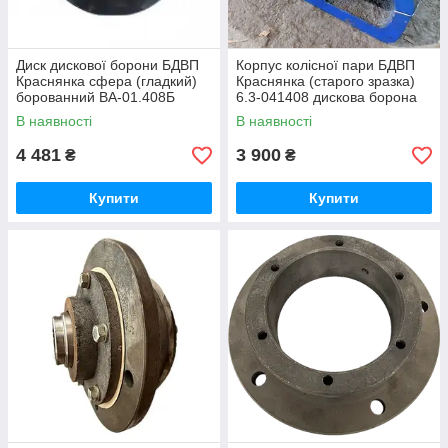
Диск дискової борони БДВП
Корпус колісної пари БДВП
Краснянка сфера (гладкий)
Краснянка (старого зразка)
борованний ВА-01.408Б
6.3-041408 дискова борона
Велос-Агро
БДВП Краснянка
В наявності
В наявності
4 481
3 900
₴
₴
Купити
Купити