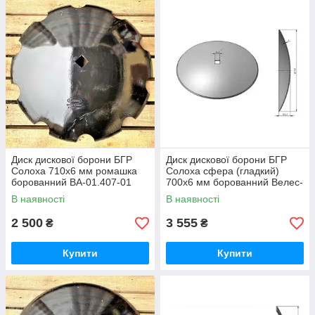
Диск дискової борони БГР
Диск дискової борони БГР
Солоха 710х6 мм ромашка
Солоха сфера (гладкий)
борованний ВА-01.407-01
700х6 мм борованний Велес-
710*6 Eurodisk
Агро
В наявності
В наявності
2 500
3 555
₴
₴
Купити
Купити