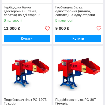
Гербіцидна балка
Гербіцидна балка
двостороння (штанга,
одностороння (штанга,
лопатка) на дві сторони
лопатка) на одну сторони
обприскувача
обприскувача
В наявності
В наявності
11 000
9 000
₴
₴
Купити
Купити
Подрібнювач гілок PG-120T.
Подрібнювач гілок PG-80T.
Гілкоріз.
Гілкоріз.