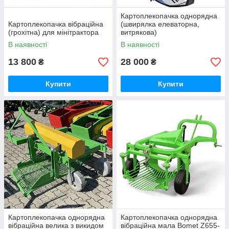
Картоплекопачка однорядна
Картоплекопачка вібраційна
(швирялка елеваторна,
(грохітна) для мінітрактора
витрякова)
В наявності
В наявності
13 800
28 000
₴
₴
Купити
Купити
Картоплекопачка однорядна
Картоплекопачка однорядна
вібраційна велика з викидом
вібраційна мала Bomet Z655-