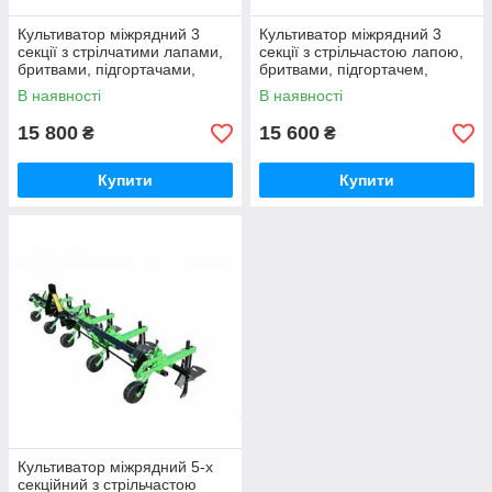
Культиватор міжрядний 3
Культиватор міжрядний 3
секції з стрілчатими лапами,
секції з стрільчастою лапою,
бритвами, підгортачами,
бритвами, підгортачем,
окучник польський
окучник польський
В наявності
В наявності
15 800
15 600
₴
₴
Купити
Купити
Культиватор міжрядний 5-х
секційний з стрільчастою