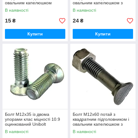
овальним капелюшком
овальним капелюшком з
DS6007 1199O
гайкою DS6007 1199O
В наявності
В наявності
15
24
₴
₴
Купити
Купити
Болт М12х35 із двома
Болт М12х60 потай з
упорами клас міцності 10.9
квадратним підголовником і
оцинкований Unibolt
овальним капелюшком з
гайкою DS6007 1199O
В наявності
В наявності