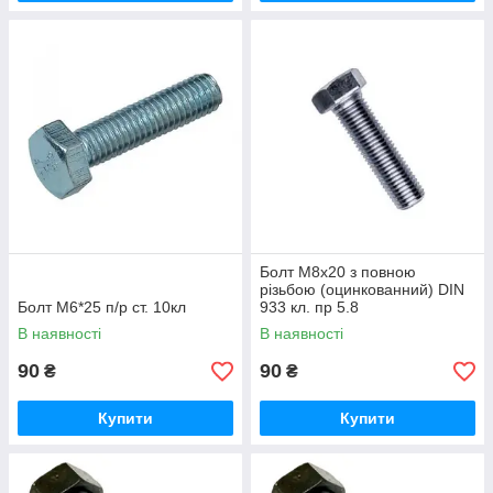
Болт М8х20 з повною
різьбою (оцинкованний) DIN
Болт М6*25 п/р ст. 10кл
933 кл. пр 5.8
В наявності
В наявності
90
90
₴
₴
Купити
Купити