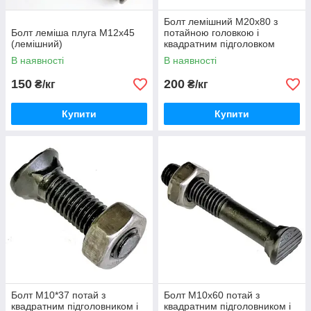
Болт лемішний М20х80 з
Болт леміша плуга М12х45
потайною головкою і
(лемішний)
квадратним підголовком
В наявності
В наявності
150
200
₴/кг
₴/кг
Купити
Купити
Болт М10*37 потай з
Болт М10х60 потай з
квадратним підголовником і
квадратним підголовником і