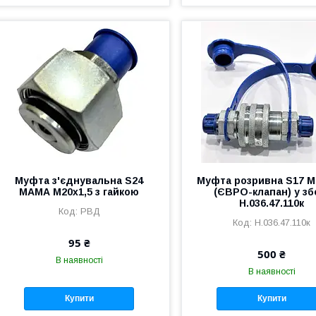
Муфта з'єднувальна S24
Муфта розривна S17 М
МАМА М20х1,5 з гайкою
(ЄВРО-клапан) у зб
Н.036.47.110к
РВД
Н.036.47.110к
95 ₴
500 ₴
В наявності
В наявності
Купити
Купити