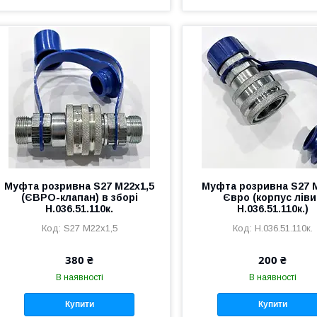
Муфта розривна S27 М22х1,5
Муфта розривна S27
(ЄВРО-клапан) в зборі
Євро (корпус лів
Н.036.51.110к.
Н.036.51.110к.)
S27 М22х1,5
Н.036.51.110к.
380 ₴
200 ₴
В наявності
В наявності
Купити
Купити