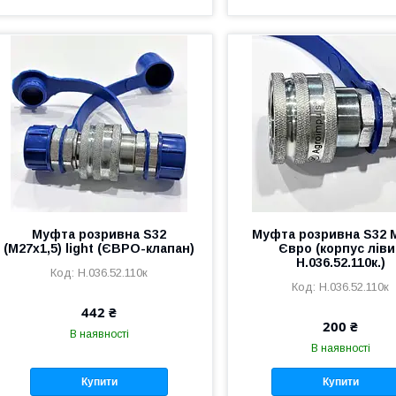
Муфта розривна S32
Муфта розривна S32
(М27х1,5) light (ЄВРО-клапан)
Євро (корпус лів
Н.036.52.110к.)
Н.036.52.110к
Н.036.52.110к
442 ₴
200 ₴
В наявності
В наявності
Купити
Купити