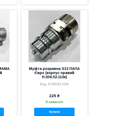
 МАМА
Муфта розривна S32 ПАПА
ий
Євро (корпус правий
Н.036.52.110к)
Н.036.52.110к
225 ₴
В наявності
Купити