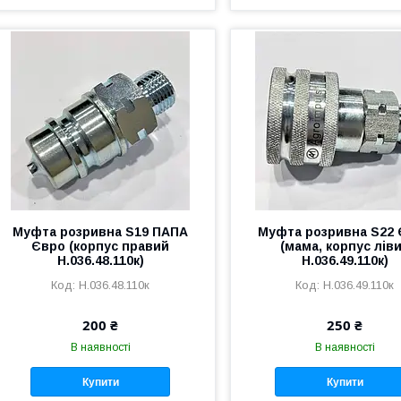
Муфта розривна S19 ПАПА
Муфта розривна S22
Євро (корпус правий
(мама, корпус лів
Н.036.48.110к)
Н.036.49.110к)
Н.036.48.110к
Н.036.49.110к
200 ₴
250 ₴
В наявності
В наявності
Купити
Купити