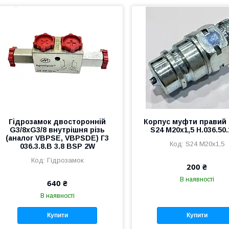
Гідрозамок двосторонній
Корпус муфти правий 
G3/8xG3/8 внутрішня різь
S24 М20х1,5 Н.036.50.
(аналог VBPSE, VBPSDE) Г3
S24 М20х1,5
036.3.8.В 3.8 BSP 2W
Гідрозамок
200 ₴
В наявності
640 ₴
В наявності
Купити
Купити