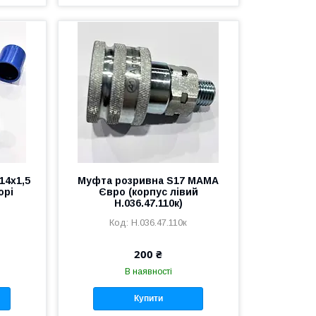
14х1,5
Муфта розривна S17 МАМА
орі
Євро (корпус лівий
Н.036.47.110к)
Н.036.47.110к
200 ₴
В наявності
Купити