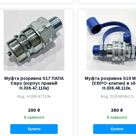
Муфта розривна S17 ПАПА
Муфта розривна S19 М
Євро (корпус правий
(ЄВРО-клапан) в зб
Н.036.47.110к)
Н.036.48.110к.
Н.036.47.110к
S19 М16х1,5
200 ₴
380 ₴
В наявності
В наявності
Купити
Купити