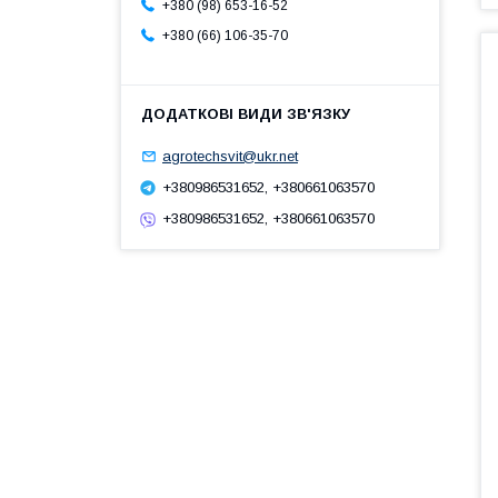
+380 (98) 653-16-52
+380 (66) 106-35-70
agrotechsvit@ukr.net
+380986531652, +380661063570
+380986531652, +380661063570