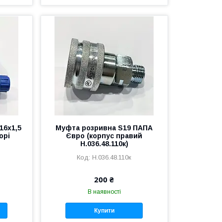
16х1,5
Муфта розривна S19 ПАПА
орі
Євро (корпус правий
Н.036.48.110к)
Н.036.48.110к
200 ₴
В наявності
Купити