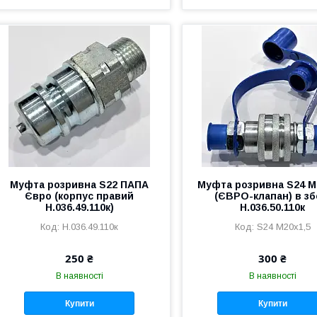
Муфта розривна S22 ПАПА
Муфта розривна S24 М
Євро (корпус правий
(ЄВРО-клапан) в зб
Н.036.49.110к)
Н.036.50.110к
Н.036.49.110к
S24 М20х1,5
250 ₴
300 ₴
В наявності
В наявності
Купити
Купити