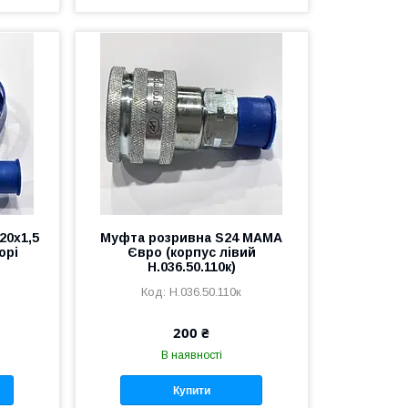
20х1,5
Муфта розривна S24 МАМА
орі
Євро (корпус лівий
Н.036.50.110к)
Н.036.50.110к
200 ₴
В наявності
Купити