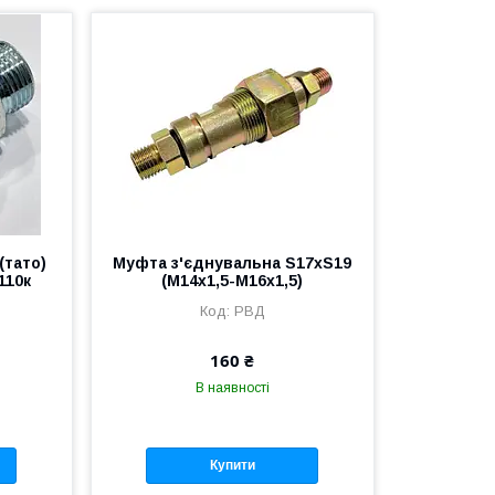
(тато)
Муфта з'єднувальна S17хS19
110к
(М14х1,5-М16х1,5)
РВД
160 ₴
В наявності
Купити